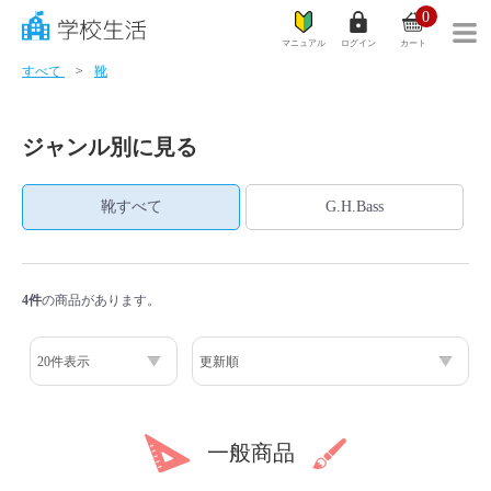
0
マニュアル
ログイン
カート
すべて
靴
ジャンル別に見る
学リレ
靴すべて
G.H.Bass
カテゴリ一覧
学校生活とは？
4件
の商品があります。
商品一覧
ご利用ガイド
サイズガイド
一般商品