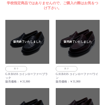
よくあるご質問
学校指定商品ではありませんので、ご購入の際はお気をつ
け下さい。
販売終了いたしました
販売終了いたしました
男子
男子
G.H.BASS コインローファー/ブラ
G.H.BASS コインローファー/ワイ
ック
ン
販売価格：
￥31,900
販売価格：
￥31,900
お買い物を続ける
カートへ進む