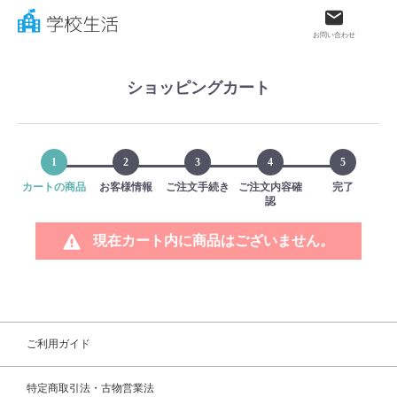
お問い合わせ
ショッピングカート
学リレ
1
2
3
4
5
カートの商品
お客様情報
カテゴリ一覧
ご注文手続き
ご注文内容確
完了
認
学校生活とは？
現在カート内に商品はございません。
商品一覧
ご利用ガイド
ご利用ガイド
サイズガイド
特定商取引法・古物営業法