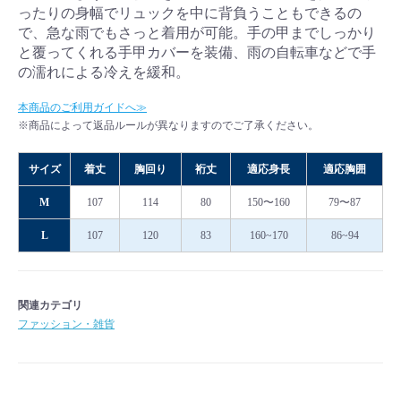
ったりの身幅でリュックを中に背負うこともできるの
で、急な雨でもさっと着用が可能。手の甲までしっかり
と覆ってくれる手甲カバーを装備、雨の自転車などで手
の濡れによる冷えを緩和。
本商品のご利用ガイドへ≫
※商品によって返品ルールが異なりますのでご了承ください。
サイズ
着丈
胸回り
裄丈
適応身長
適応胸囲
M
107
114
80
150〜160
79〜87
L
107
120
83
160~170
86~94
関連カテゴリ
ファッション・雑貨