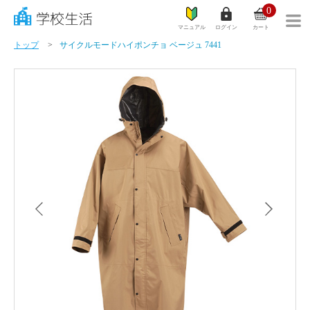
0
マニュアル
ログイン
カート
トップ
サイクルモードハイポンチョ ベージュ 7441
学リレ
カテゴリ一覧
学校生活とは？
前へ
次へ
商品一覧
ご利用ガイド
サイズガイド